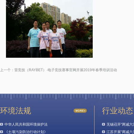
上一个：
雷竞技（RAYBET）·电子竞技赛事官网开展2019年春季培训活动
环境法规
行业动态
中华人民共和国环境保护法
无锡召开“两减六
《土壤污染防治行动计划》
江苏开展“两减六