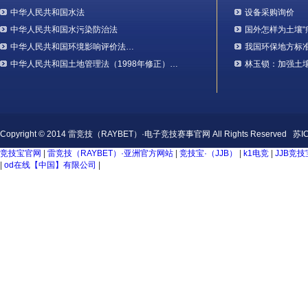
中华人民共和国水法
设备采购询价
中华人民共和国水污染防治法
国外怎样为土壤“
中华人民共和国环境影响评价法…
我国环保地方标
中华人民共和国土地管理法（1998年修正）…
林玉锁：加强土
Copyright © 2014 雷竞技（RAYBET）·电子竞技赛事官网 All Rights Reserved
苏I
竞技宝官网
|
雷竞技（RAYBET）·亚洲官方网站
|
竞技宝·（JJB）
|
k1电竞
|
JJB竞
|
od在线【中国】有限公司
|