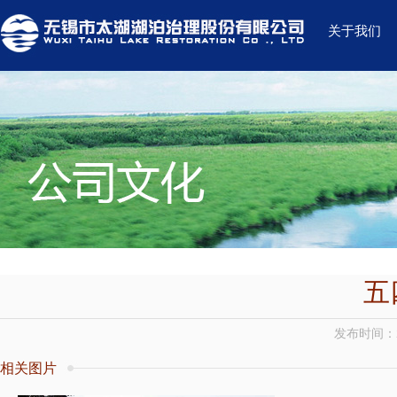
关于我们
五
发布时间：2
相关图片