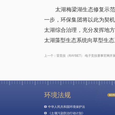
太湖梅梁湖生态修复示
一步，环保集团将以此为契
太湖综合治理，充分发挥地
太湖藻型生态系统向草型生态
上一个：
雷竞技（RAYBET）·电子竞技赛事官网
环境法规
中华人民共和国环境保护法
《土壤污染防治行动计划》