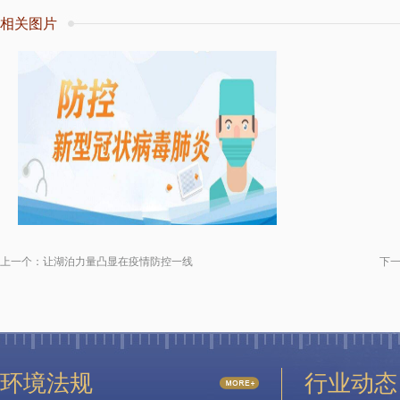
相关图片
上一个：
让湖泊力量凸显在疫情防控一线
下
环境法规
行业动态